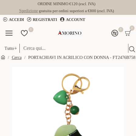
ORDINE MINIMO €120 (escl. IVA)
Spedizione
gratuita per ordini superiori a €800 (escl. IVA)
ACCEDI
REGISTRATI
ACCOUNT
0
0
0
Tutto
Cerca
PORTACHIAVI IN ACRILICO CON DONNA - FT2476B758