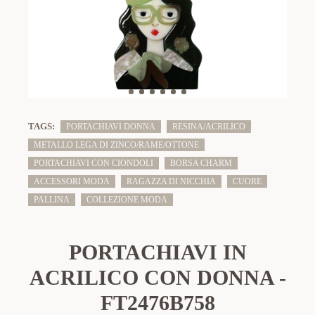
TAGS:
PORTACHIAVI DONNA
RESINA/ACRILICO
METALLO LEGA DI ZINCO/RAME/OTTONE
PORTACHIAVI CON CIONDOLI
BORSA CHARM
ACCESSORI MODA
RAGAZZA DI NICCHIA
CUORE
PALLINA
COLLEZIONE MODA
PORTACHIAVI IN
ACRILICO CON DONNA -
FT2476B758