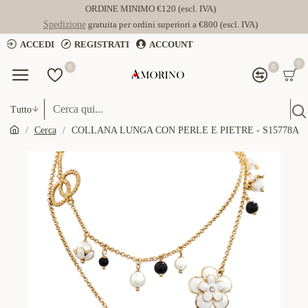
ORDINE MINIMO €120 (escl. IVA)
Spedizione
gratuita per ordini superiori a €800 (escl. IVA)
ACCEDI
REGISTRATI
ACCOUNT
0
0
0
Tutto
Cerca
COLLANA LUNGA CON PERLE E PIETRE - S15778A