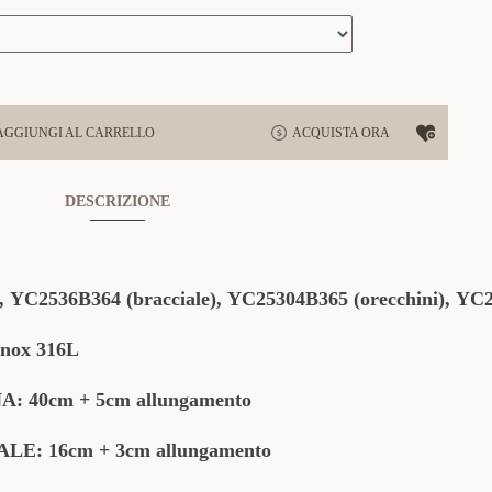
AGGIUNGI AL CARRELLO
ACQUISTA ORA
DESCRIZIONE
),
YC2536B364
(bracciale),
YC25304B365
(orecchini),
YC2
nox 316L
40cm + 5cm allungamento
: 16cm + 3cm allungamento