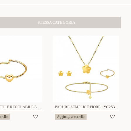
STESSA CATEGORIA
ANELLO SOTTILE REGOLABILE A DIVERSA FORMA - YC2528B362/366/370/382
PARURE SEMPLICE FIORE - YC25384B359/B360/B361/B362
rrello
Aggiungi al carrello