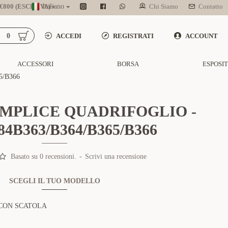
800 (ESCL. IVA)
Italiano
Chi Siamo
Contatto
0
ACCEDI
REGISTRATI
ACCOUNT
ACCESSORI
BORSA
ESPOSI
5/B366
MPLICE QUADRIFOGLIO -
4B363/B364/B365/B366
Basato su 0 recensioni.
-
Scrivi una recensione
SCEGLI IL TUO MODELLO
CON SCATOLA