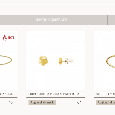
HANNO COMPRATO
HOT
BRACCIALE SEMPLICE CON CIONDOLO CENTRALE A DIVERSA FORMA - YC2536B360/364/368/380
ORECCHINI A PERNO SEMPLICI A DIVERSA FORMA - YC25304B361/365/369/381
Aggiungi al carrello
Aggiungi al ca