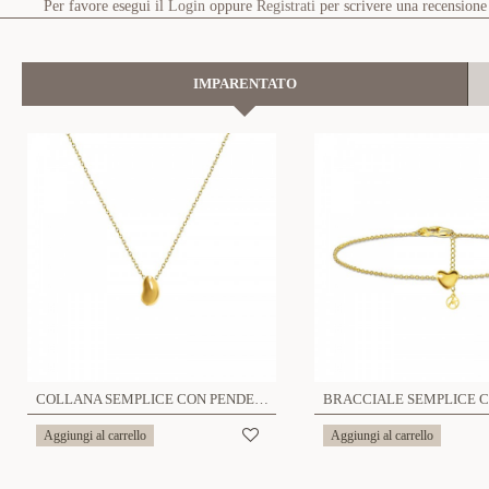
Per favore esegui il
Login
oppure
Registrati
per scrivere una recensione
IMPARENTATO
COLLANA SEMPLICE CON PENDENTE A DIVERSA FORMA - YC25384B359/363/367/379
Aggiungi al carrello
Aggiungi al carrello