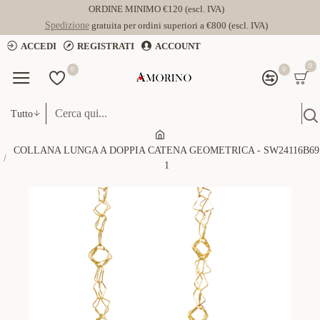
ORDINE MINIMO €120 (escl. IVA)
Spedizione
gratuita per ordini superiori a €800 (escl. IVA)
ACCEDI
REGISTRATI
ACCOUNT
0
0
0
Tutto
COLLANA LUNGA A DOPPIA CATENA GEOMETRICA - SW24116B69
1