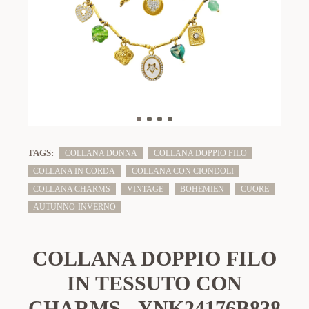
TAGS:
COLLANA DONNA
COLLANA DOPPIO FILO
COLLANA IN CORDA
COLLANA CON CIONDOLI
COLLANA CHARMS
VINTAGE
BOHEMIEN
CUORE
AUTUNNO-INVERNO
COLLANA DOPPIO FILO
IN TESSUTO CON
CHARMS - YNK24176B838