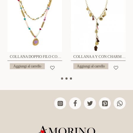
COLLANA DOPPIO FILO CON PENDENTE A CUORE - NK21124160E43
COLLANA A Y CON CHARMS MANO DI FATIMA - YNK24168B837
Aggiungi al carrello
Aggiungi al carrello