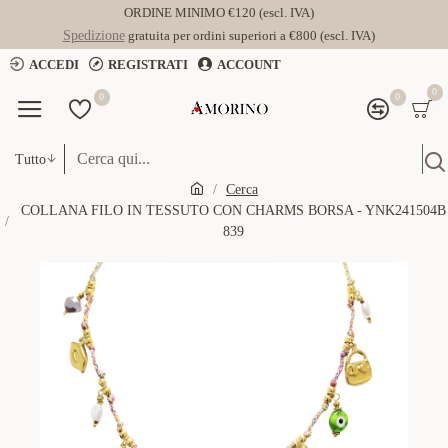
ORDINE MINIMO €120 (escl. IVA)
Spedizione
gratuita per ordini superiori a €800 (escl. IVA)
ACCEDI
REGISTRATI
ACCOUNT
0
0
0
Tutto
Cerca
COLLANA FILO IN TESSUTO CON CHARMS BORSA - YNK241504B
839