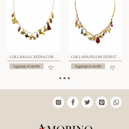
COLLANA A CATENA CON CHARMS ANIMALI - YNK241584B828
COLLANA FILO IN TESSUTO CON CHARMS ANIMALI - YNK241504B827
Aggiungi al carrello
Aggiungi al carrello