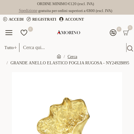
ORDINE MINIMO €120 (escl. IVA)
Spedizione
gratuita per ordini superiori a €800 (escl. IVA)
ACCEDI
REGISTRATI
ACCOUNT
0
0
0
Tutto
Cerca
GRANDE ANELLO ELASTICO FOGLIA RUGOSA - NY2492B895