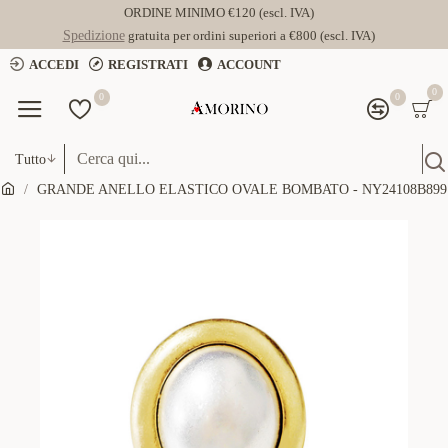
ORDINE MINIMO €120 (escl. IVA)
Spedizione
gratuita per ordini superiori a €800 (escl. IVA)
ACCEDI
REGISTRATI
ACCOUNT
0
0
0
Tutto
GRANDE ANELLO ELASTICO OVALE BOMBATO - NY24108B899