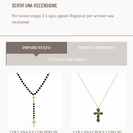
SCRIVI UNA RECENSIONE
Per favore esegui il
Login
oppure
Registrati
per scrivere una
recensione
IMPARENTATO
HANNO COMPRATO
STESSA CATEGORIA
COLLANA A Y CON PERLINE E CROCE - JN211225L41
COLLANA CROCE CON CRISTALLI A FORMA FIORE - OY2496A422