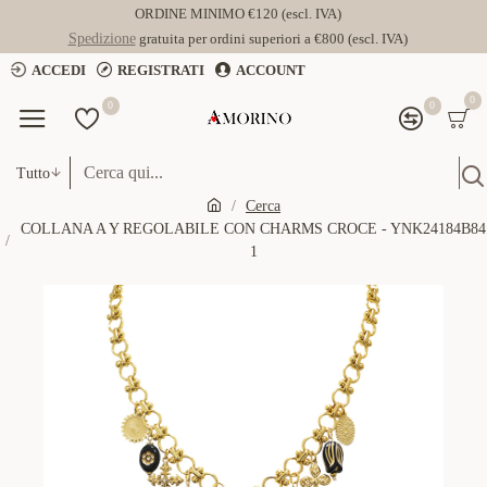
ORDINE MINIMO €120 (escl. IVA)
Spedizione
gratuita per ordini superiori a €800 (escl. IVA)
ACCEDI
REGISTRATI
ACCOUNT
0
0
0
Tutto
Cerca
COLLANA A Y REGOLABILE CON CHARMS CROCE - YNK24184B84
1