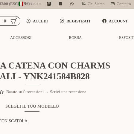
800 (ESCL. IVA)
Italiano
Chi Siamo
Contatto
0
ACCEDI
REGISTRATI
ACCOUNT
ACCESSORI
BORSA
ESPOSI
 A CATENA CON CHARMS
LI - YNK241584B828
Basato su 0 recensioni.
-
Scrivi una recensione
SCEGLI IL TUO MODELLO
CON SCATOLA