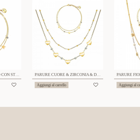
BRACCIALE DOPPIO FILO CON STELLA - JN223968C23
PARURE CUORE & ZIRCONIA & DOPPIO FILO - JN219188D2/C22
Aggiungi al carrello
Aggiungi al ca