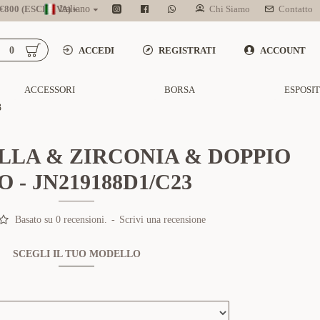
800 (ESCL. IVA)
Italiano
Chi Siamo
Contatto
0
ACCEDI
REGISTRATI
ACCOUNT
ACCESSORI
BORSA
ESPOSI
3
LLA & ZIRCONIA & DOPPIO
O - JN219188D1/C23
Basato su 0 recensioni.
-
Scrivi una recensione
SCEGLI IL TUO MODELLO