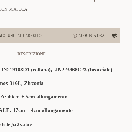
CON SCATOLA
AGGIUNGI AL CARRELLO
ACQUISTA ORA
DESCRIZIONE
:
JN219188D1 (collana),
JN223968C23
(bracciale)
ox 316L, Zirconia
40cm + 5cm allungamento
: 17cm + 4cm allungamento
clude già 2 scatole.