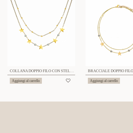
COLLANA DOPPIO FILO CON STELLE E ZIRCONI - JN219188D1
Aggiungi al carrello
Aggiungi al carrello