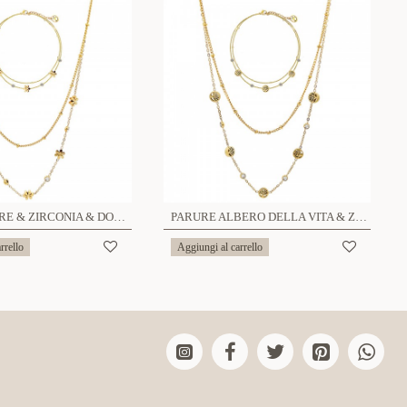
PARURE FIORE & ZIRCONIA & DOPPIO FILO - JN23888E842/E844
PARURE ALBERO DELLA VITA & ZIRCONIA & DOPPIO FILO - JN23888E843/E845
rrello
Aggiungi al carrello