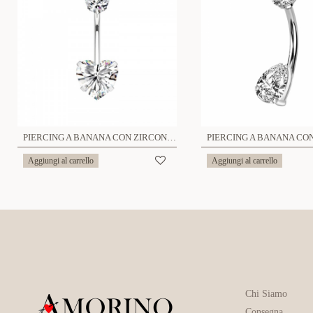
PIERCING A BANANA CON ZIRCONIA CUORE - JQ720B126/JQ800B126
Aggiungi al carrello
Aggiungi al carrello
Chi Siamo
Consegna