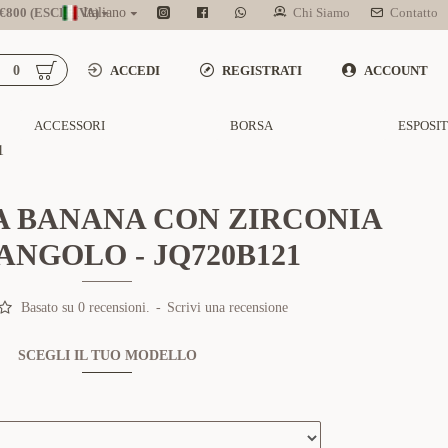
800 (ESCL. IVA)
Italiano
Chi Siamo
Contatto
0
ACCEDI
REGISTRATI
ACCOUNT
ACCESSORI
BORSA
ESPOSI
1
A BANANA CON ZIRCONIA
ANGOLO - JQ720B121
Basato su 0 recensioni.
-
Scrivi una recensione
SCEGLI IL TUO MODELLO