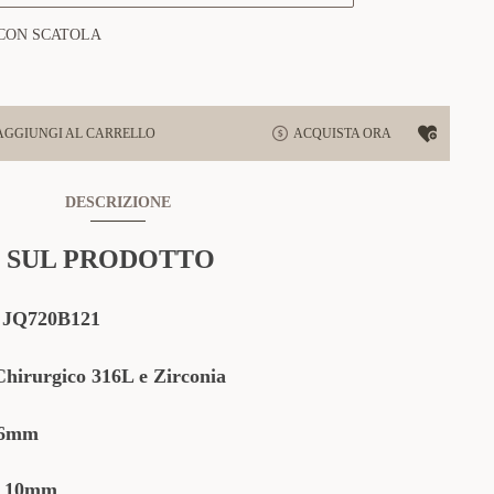
CON SCATOLA
AGGIUNGI AL CARRELLO
ACQUISTA ORA
DESCRIZIONE
 SUL PRODOTTO
:
JQ720B121
Chirurgico 316L e Zirconia
.6mm
 10mm