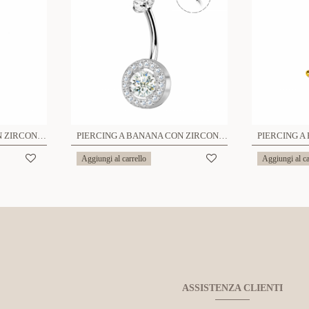
PIERCING A BANANA CON ZIRCONIA GOCCIA - JQ1000B085
PIERCING A BANANA CON ZIRCONIA TONDO - JQ1000B118
Aggiungi al carrello
Aggiungi al ca
ASSISTENZA CLIENTI