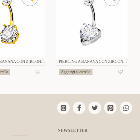
PIERCING A BANANA CON ZIRCONIA TONDO - JQ720B119
PIERCING A BANANA CON ZIRCONIA CUORE - JQ720B120
rrello
Aggiungi al carrello
NEWSLETTER