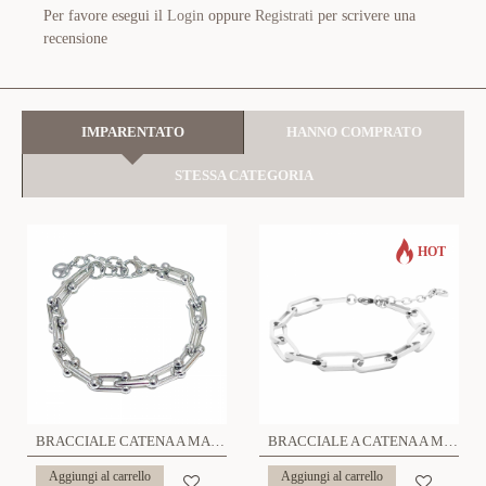
Per favore esegui il
Login
oppure
Registrati
per scrivere una
recensione
IMPARENTATO
HANNO COMPRATO
STESSA CATEGORIA
HOT
BRACCIALE CATENA A MAGLIE FERRO DI CAVALLO U - JN2268D521
BRACCIALE A CATENA A MAGLIE RETTANGOLARI - OY20713944A63
Aggiungi al carrello
Aggiungi al carrello