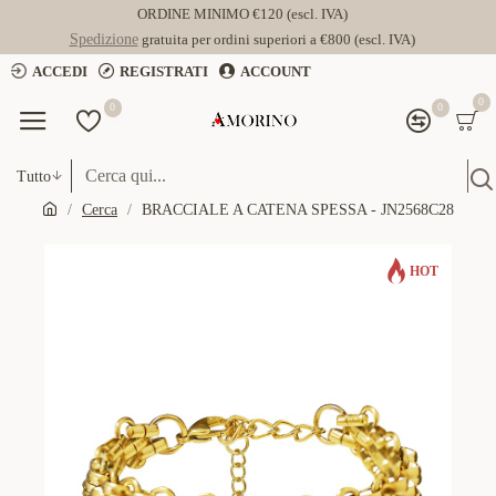
ORDINE MINIMO €120 (escl. IVA)
Spedizione
gratuita per ordini superiori a €800 (escl. IVA)
ACCEDI
REGISTRATI
ACCOUNT
0
0
0
Tutto
Cerca
BRACCIALE A CATENA SPESSA - JN2568C28
HOT