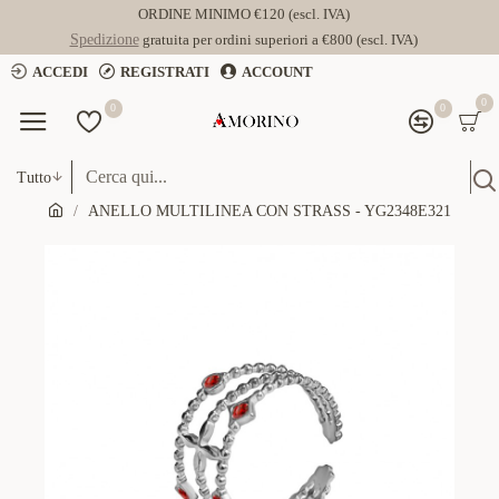
ORDINE MINIMO €120 (escl. IVA)
Spedizione
gratuita per ordini superiori a €800 (escl. IVA)
ACCEDI
REGISTRATI
ACCOUNT
0
0
0
Tutto
ANELLO MULTILINEA CON STRASS - YG2348E321