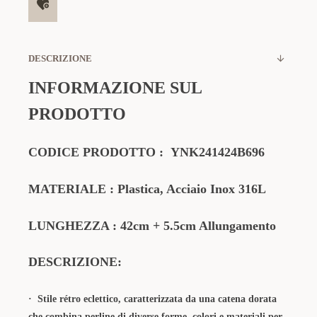
DESCRIZIONE
INFORMAZIONE SUL
PRODOTTO
CODICE PRODOTTO
:
YNK241424B696
MATERIALE
: Plastica, Acciaio Inox 316L
LUNGHEZZA :
42cm + 5.5cm Allungamento
DESCRIZIONE:
·
Stile rétro eclettico​​, caratterizzata da una catena dorata
che combina perline di diverse forme, colori e materiali per