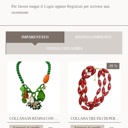
Per favore esegui il
Login
oppure
Registrati
per scrivere una
recensione
IMPARENTATO
HANNO COMPRATO
STESSA CATEGORIA
-35 %
COLLANA IN RESINA CON CHARMS MARE - FT23160E784
COLLANA TRE FILI DI PERLINE IN PLASTICA - YNK241504B726
Aggiungi al carrello
Aggiungi al carrello