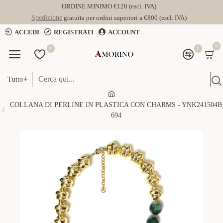
ORDINE MINIMO €120 (escl. IVA)
Spedizione
gratuita per ordini superiori a €800 (escl. IVA)
ACCEDI
REGISTRATI
ACCOUNT
0
0
0
Tutto
COLLANA DI PERLINE IN PLASTICA CON CHARMS - YNK241504B
694