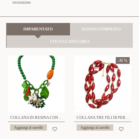
recensione
IMPARENTATO
HANNO COMPRATO
STESSA CATEGORIA
-35 %
COLLANA IN RESINA CON CHARMS MARE - FT23160E784
COLLANA TRE FILI DI PERLINE IN PLASTICA - YNK241504B726
Aggiungi al carrello
Aggiungi al carrello