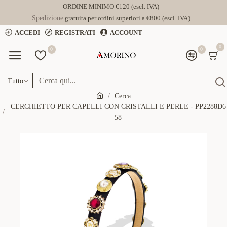
ORDINE MINIMO €120 (escl. IVA)
Spedizione
gratuita per ordini superiori a €800 (escl. IVA)
ACCEDI
REGISTRATI
ACCOUNT
0
0
0
Tutto
Cerca
CERCHIETTO PER CAPELLI CON CRISTALLI E PERLE - PP2288D6
58