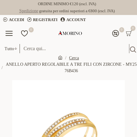
ORDINE MINIMO €120 (escl. IVA)
Spedizione
gratuita per ordini superiori a €800 (escl. IVA)
ACCEDI
REGISTRATI
ACCOUNT
0
0
0
Tutto
Cerca
ANELLO APERTO REGOLABILE A TRE FILI CON ZIRCONE - MY25
76B436