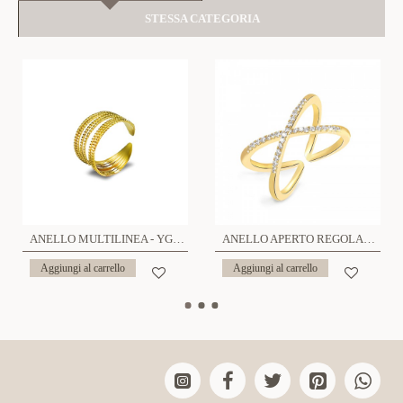
STESSA CATEGORIA
ANELLO MULTILINEA - YG23304E319
ANELLO APERTO REGOLABILE INCROCIATO CON ZIRCONE - YC25544B388
Aggiungi al carrello
Aggiungi al carrello