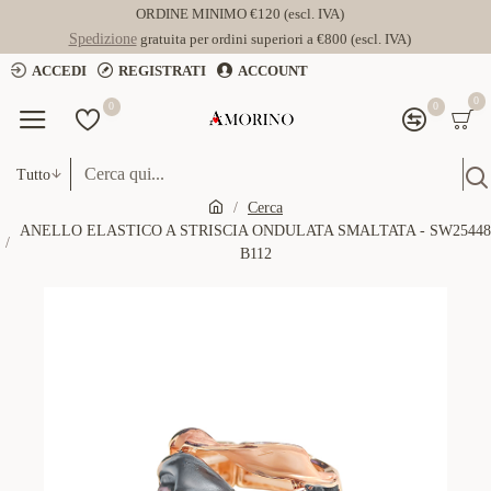
ORDINE MINIMO €120 (escl. IVA)
Spedizione
gratuita per ordini superiori a €800 (escl. IVA)
ACCEDI
REGISTRATI
ACCOUNT
0
0
0
Tutto
Cerca
ANELLO ELASTICO A STRISCIA ONDULATA SMALTATA - SW25448
B112