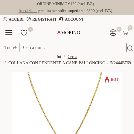
ORDINE MINIMO €120 (escl. IVA)
Spedizione
gratuita per ordini superiori a €800 (escl. IVA)
ACCEDI
REGISTRATI
ACCOUNT
0
0
0
Tutto
Cerca
COLLANA CON PENDENTE A CANE PALLONCINO - JN2444B769
HOT