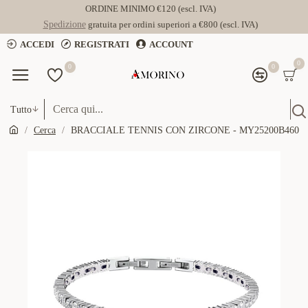
ORDINE MINIMO €120 (escl. IVA)
Spedizione
gratuita per ordini superiori a €800 (escl. IVA)
ACCEDI
REGISTRATI
ACCOUNT
0
0
0
Tutto
Cerca
BRACCIALE TENNIS CON ZIRCONE - MY25200B460