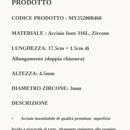
PRODOTTO
CODICE PRODOTTO :
MY25200B460
MATERIALE
: Acciaio Inox 316L, Zircone
LUNGHEZZA: 17.5cm
+ 1.5cm di
Allungamento (doppia chiusura)
ALTEZZA: 4.5mm
DIAMETRO ZIRCONE: 3mm
DESCRIZIONE
•
Acciaio inossidabile di qualità premium: superficie
lucida e piacevole al tatto, altamente resistente alla ruggine,