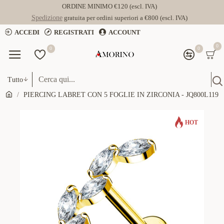
ORDINE MINIMO €120 (escl. IVA)
Spedizione
gratuita per ordini superiori a €800 (escl. IVA)
ACCEDI
REGISTRATI
ACCOUNT
0
0
0
Tutto
PIERCING LABRET CON 5 FOGLIE IN ZIRCONIA - JQ800L119
HOT