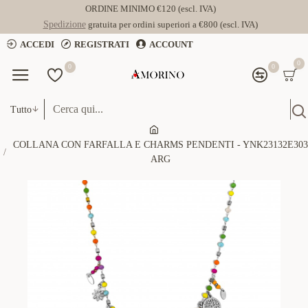
ORDINE MINIMO €120 (escl. IVA)
Spedizione
gratuita per ordini superiori a €800 (escl. IVA)
ACCEDI
REGISTRATI
ACCOUNT
0
0
0
Tutto
COLLANA CON FARFALLA E CHARMS PENDENTI - YNK23132E303
ARG