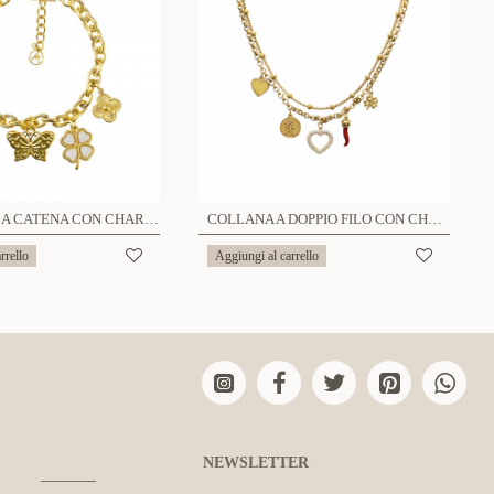
BRACCIALE A CATENA CON CHARMS - YNK24108B723
COLLANA A DOPPIO FILO CON CHARMS PORTAFORTUNA - MY25156C240
rrello
Aggiungi al carrello
NEWSLETTER