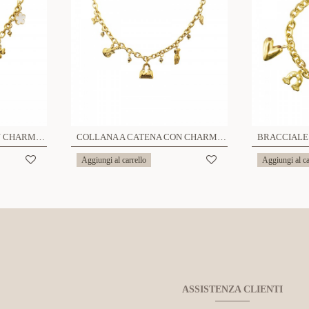
COLLANA A CATENA CON CHARMS E CRISTALLI - YNK241344B716
COLLANA A CATENA CON CHARMS E CRISTALLI - YNK241344B720
Aggiungi al carrello
Aggiungi al ca
ASSISTENZA CLIENTI