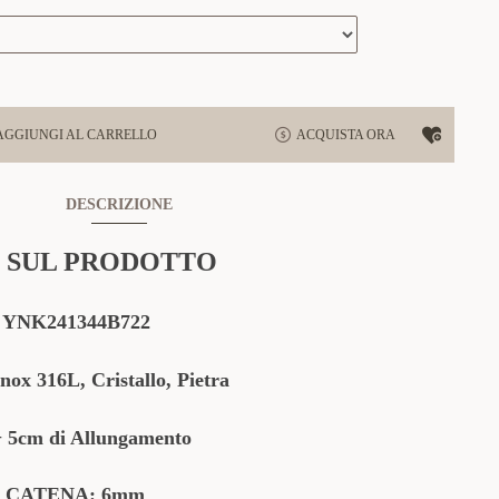
AGGIUNGI AL CARRELLO
ACQUISTA ORA
DESCRIZIONE
 SUL PRODOTTO
YNK241344B722
nox 316L, Cristallo, Pietra
+ 5cm di Allungamento
 CATENA: 6mm