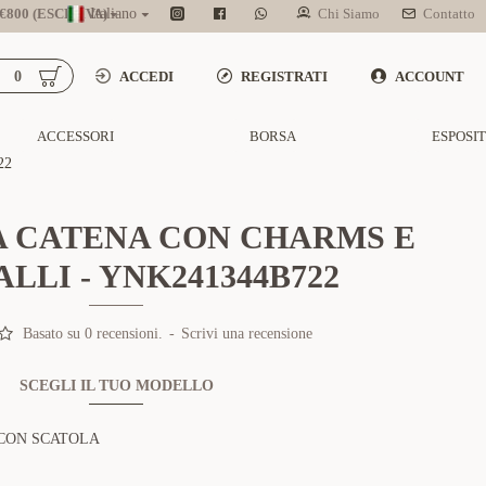
800 (ESCL. IVA)
Italiano
Chi Siamo
Contatto
0
ACCEDI
REGISTRATI
ACCOUNT
ACCESSORI
BORSA
ESPOSI
22
A CATENA CON CHARMS E
LLI - YNK241344B722
Basato su 0 recensioni.
-
Scrivi una recensione
SCEGLI IL TUO MODELLO
CON SCATOLA