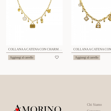
COLLANA A CATENA CON CHARMS E CRISTALLI - YNK241344B718
Aggiungi al carrello
Aggiungi al carrello
Chi Siamo