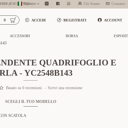
800 (ESCL. IVA)
Italiano
Chi Siamo
Contatto
0
ACCEDI
REGISTRATI
ACCOUNT
ACCESSORI
BORSA
ESPOSI
143
ENDENTE QUADRIFOGLIO E
RLA - YC2548B143
Basato su 0 recensioni.
-
Scrivi una recensione
SCEGLI IL TUO MODELLO
CON SCATOLA