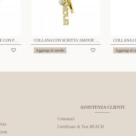
COLLANA FIORE E FOGLIE CON PERLA E STRASS - YC2552B141
COLLANA CON SCRITTA 'AMOUR' IN ZIRCONI - YC2472B951
Aggiungi al carrello
Aggiungi al ca
ASSISTENZA CLIENTI
Contattaci
ezza
Certificato di Test REACH
ioni