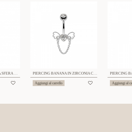
BARRA CURVA A BANANA SFERA ZIRCONIA - 6621124080484
PIERCING BANANA IN ZIRCONIA CUORE ALI D'ANGELO CON CATENINA PENDENTE - JQ1000B106
Aggiungi al carrello
Aggiungi al ca