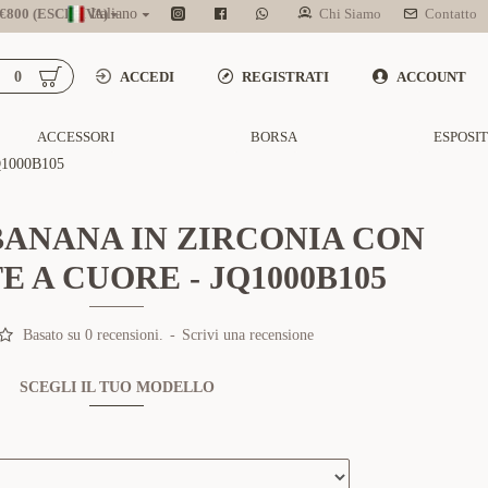
800 (ESCL. IVA)
Italiano
Chi Siamo
Contatto
0
ACCEDI
REGISTRATI
ACCOUNT
ACCESSORI
BORSA
ESPOSI
1000B105
BANANA IN ZIRCONIA CON
 A CUORE - JQ1000B105
Basato su 0 recensioni.
-
Scrivi una recensione
SCEGLI IL TUO MODELLO