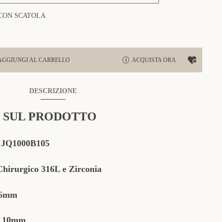
CON SCATOLA
AGGIUNGI AL CARRELLO
ACQUISTA ORA
DESCRIZIONE
 SUL PRODOTTO
:
JQ1000B105
Chirurgico 316L e Zirconia
.6mm
 10mm