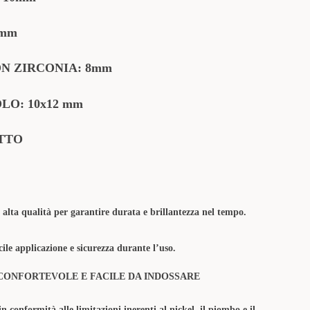
5mm
N ZIRCONIA: 8mm
LO: 10x12 mm
TTO
 alta qualità per garantire durata e brillantezza nel tempo.
ile applicazione e sicurezza durante l’uso.
CONFORTEVOLE E FACILE DA INDOSSARE
in conformità alle limitazioni inerenti al nickel, il piombo e il