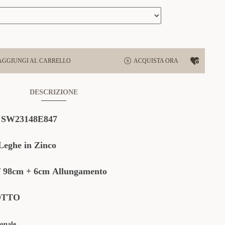
AGGIUNGI AL CARRELLO
ACQUISTA ORA
DESCRIZIONE
:
SW23148E847
eghe in Zinco
/ 98cm + 6cm
Allungamento
OTTO
onale.