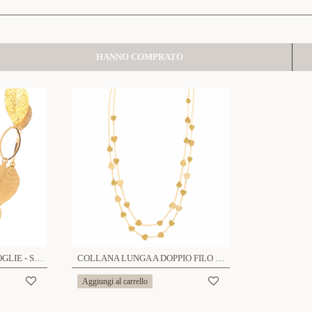
HANNO COMPRATO
COLLANA LUNGA CON FOGLIE - SW23108E107
COLLANA LUNGA A DOPPIO FILO CON CUORI - SW241184A589
Aggiungi al carrello