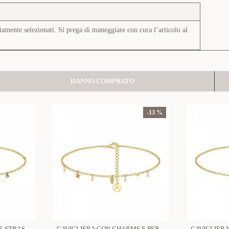
tamente selezionati. Si prega di maneggiare con cura l’articolo al
HANNO COMPRATO
-13 %
CAVIGLIERA CON PESCE E STRASS - YC2548B352
CAVIGLIERA CON CHARMS E PERLE - YC2540B126