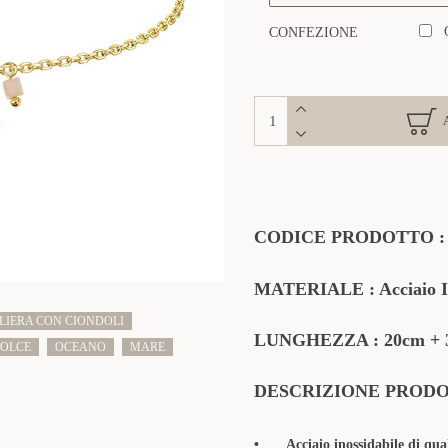
CONFEZIONE
CODICE PRODOTTO
MATERIALE
: Acciaio 
LIERA CON CIONDOLI
LUNGHEZZA : 20cm + 3
OLCE
OCEANO
MARE
DESCRIZIONE PROD
•
Acciaio inossidabile di qua