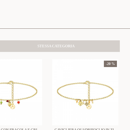
STESSA CATEGORIA
-20 %
CAVIGLIERA CON FRAGOLA E CRISTALLO - YC2548B157
CAVIGLIERA QUADRIFOGLIO IN ZIRCONE CON CRISTALLO - YC2556B130