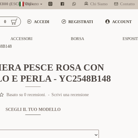
800 (ESCL. IVA)
Italiano
Chi Siamo
Contatto
0
ACCEDI
REGISTRATI
ACCOUNT
ACCESSORI
BORSA
ESPOSI
8B148
IERA PESCE ROSA CON
O E PERLA - YC2548B148
Basato su 0 recensioni.
-
Scrivi una recensione
SCEGLI IL TUO MODELLO