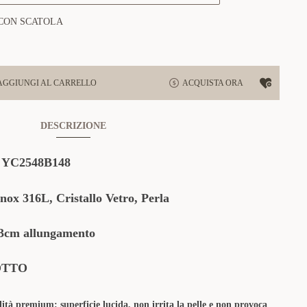
CON SCATOLA
AGGIUNGI AL CARRELLO
ACQUISTA ORA
DESCRIZIONE
:
YC2548B148
Inox 316L, Cristallo Vetro, Perla
cm allungamento
OTTO
lità premium: superficie lucida, non irrita la pelle e non provoca