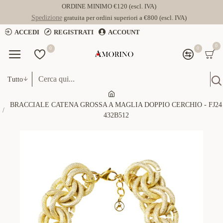
ORDINE MINIMO €120 (escl. IVA)
Spedizione
gratuita per ordini superiori a €800 (escl. IVA)
ACCEDI
REGISTRATI
ACCOUNT
0
0
0
Tutto
BRACCIALE CATENA GROSSA A MAGLIA DOPPIO CERCHIO - FJ24
432B512