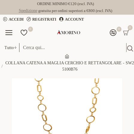
ORDINE MINIMO €120 (escl. IVA)
Spedizione
gratuita per ordini superiori a €800 (escl. IVA)
ACCEDI
REGISTRATI
ACCOUNT
0
0
0
Tutto
COLLANA CATENA A MAGLIA CERCHIO E RETTANGOLARE - SW2
5100B76