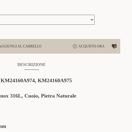
AGGIUNGI AL CARRELLO
ACQUISTA ORA
DESCRIZIONE
:
KM24160A974
,
KM24160A975
Inox 316L, Cuoio, Pietra Naturale
mm