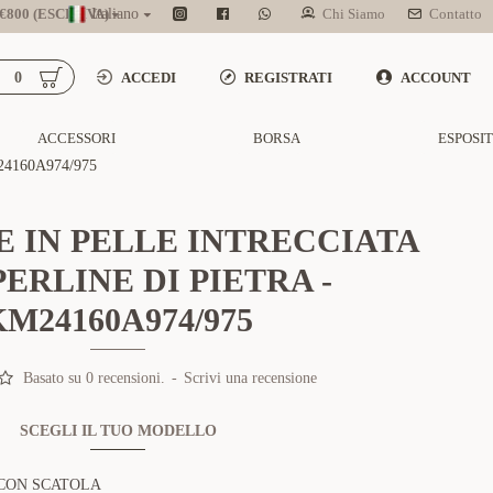
800 (ESCL. IVA)
Italiano
Chi Siamo
Contatto
0
ACCEDI
REGISTRATI
ACCOUNT
ACCESSORI
BORSA
ESPOSI
4160A974/975
 IN PELLE INTRECCIATA
ERLINE DI PIETRA -
KM24160A974/975
Basato su 0 recensioni.
-
Scrivi una recensione
SCEGLI IL TUO MODELLO
CON SCATOLA