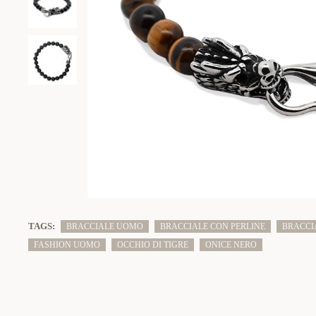
TAGS:
BRACCIALE UOMO
BRACCIALE CON PERLINE
BRACCI
FASHION UOMO
OCCHIO DI TIGRE
ONICE NERO