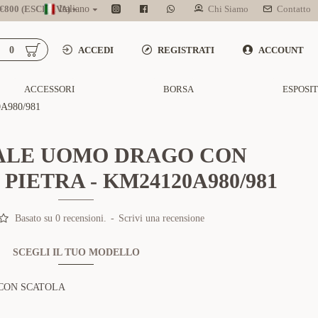
800 (ESCL. IVA)
Italiano
Chi Siamo
Contatto
0
ACCEDI
REGISTRATI
ACCOUNT
ACCESSORI
BORSA
ESPOSI
A980/981
ALE UOMO DRAGO CON
 PIETRA - KM24120A980/981
Basato su 0 recensioni.
-
Scrivi una recensione
SCEGLI IL TUO MODELLO
CON SCATOLA