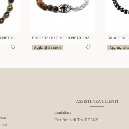
BRACCIALE ELASTICO IN PIETRA E PALLA DIAMANTATA - KM23111E614/615/616
BRACCIALE UOMO IN PIETRA NATURALI E CATENA TORCHON - KM2396E619
Aggiungi al carrello
Aggiungi al ca
ASSISTENZA CLIENTI
Contattaci
ezza
Certificato di Test REACH
ioni