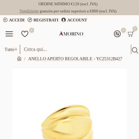
ORDINE MINIMO €120 (escl. IVA)
Spedizione
gratuita per ordini superiori a €800 (escl. IVA)
ACCEDI
REGISTRATI
ACCOUNT
0
0
0
Tutto
ANELLO APERTO REGOLABILE - YC25312B427