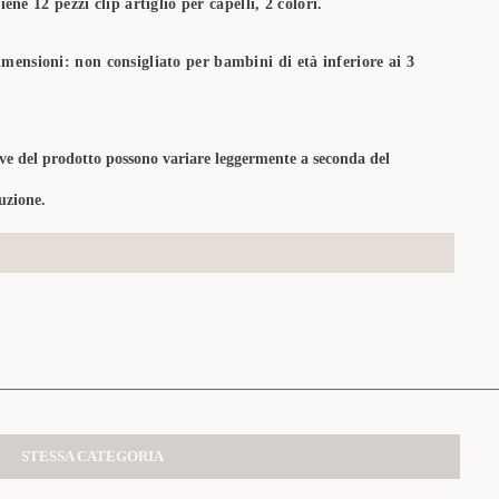
ene 12 pezzi clip artiglio per capelli, 2 colori.
imensioni: non consigliato per bambini di età inferiore ai 3
tive del prodotto possono variare leggermente a seconda del
uzione.
STESSA CATEGORIA