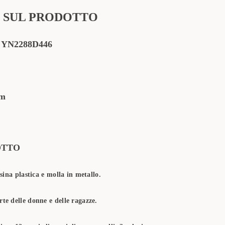
 SUL PRODOTTO
:
YN2288D446
cm
OTTO
esina plastica e molla in metallo.
te delle donne e delle ragazze.