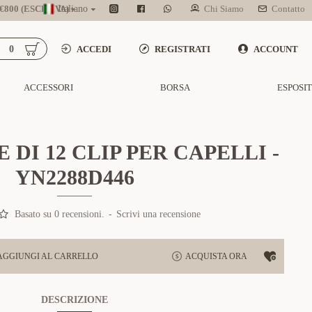
800 (ESCL. IVA)
Italiano
Chi Siamo
Contatto
0
ACCEDI
REGISTRATI
ACCOUNT
ACCESSORI
BORSA
ESPOSI
DI 12 CLIP PER CAPELLI -
YN2288D446
Basato su 0 recensioni.
-
Scrivi una recensione
AGGIUNGI AL CARRELLO
ACQUISTA ORA
DESCRIZIONE