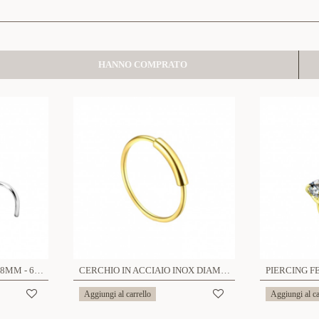
HANNO COMPRATO
STUD PER NASO SFERA 0.8MM - 6621124079891/79907/83331
CERCHIO IN ACCIAIO INOX DIAMETRO 8MM - 6621124079709/83393/83324
Aggiungi al carrello
Aggiungi al ca