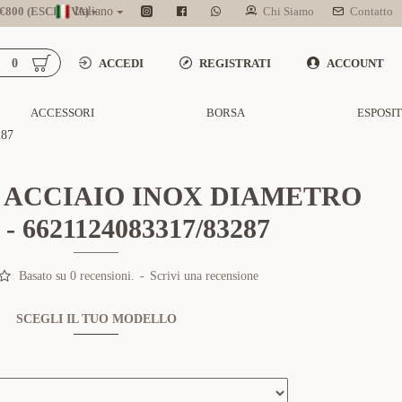
800 (ESCL. IVA)
Italiano
Chi Siamo
Contatto
0
ACCEDI
REGISTRATI
ACCOUNT
ACCESSORI
BORSA
ESPOSI
287
 ACCIAIO INOX DIAMETRO
- 6621124083317/83287
Basato su 0 recensioni.
-
Scrivi una recensione
SCEGLI IL TUO MODELLO