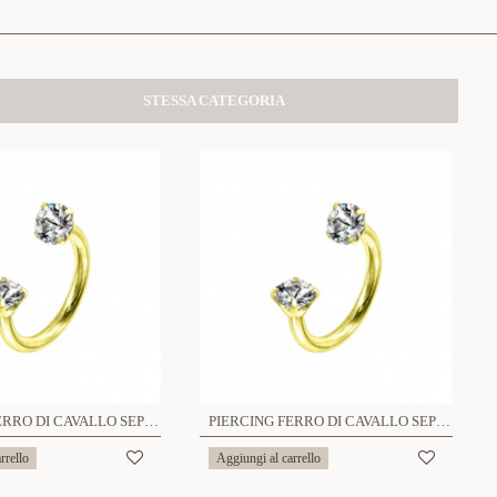
STESSA CATEGORIA
PIERCING FERRO DI CAVALLO SEPTUM CON ZIRCONIA DIAMETRO 8MM - 6621124083683/83713
PIERCING FERRO DI CAVALLO SEPTUM CON ZIRCONIA DIAMETRO 10MM - 6621124083690/83720
rrello
Aggiungi al carrello