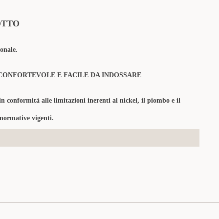
OTTO
onale.
CONFORTEVOLE E FACILE DA INDOSSARE
in conformità alle limitazioni inerenti al nickel, il piombo e il
 normative vigenti.