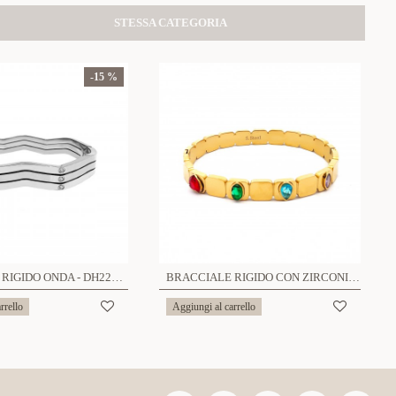
STESSA CATEGORIA
-15 %
BRACCIALE RIGIDO ONDA - DH2296D318
BRACCIALE RIGIDO CON ZIRCONIA - DH2388E533
rrello
Aggiungi al carrello