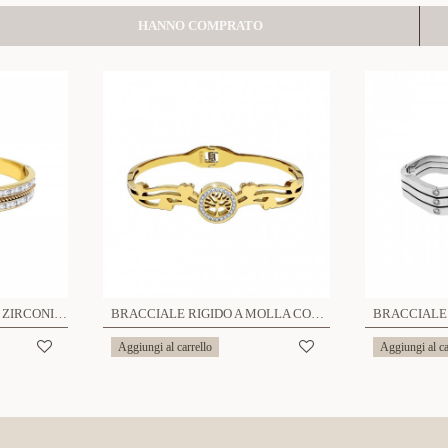
HANNO COMPRATO
BRACCIALE RIGIDO CON ZIRCONIA - DH22100D355
BRACCIALE RIGIDO A MOLLA CON ALBERO DELLA VITA - DH2296D321
Aggiungi al carrello
Aggiungi al ca