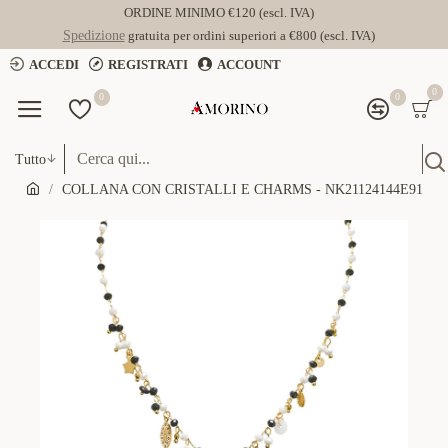
ORDINE MINIMO €120 (escl. IVA)
Spedizione
gratuita per ordini superiori a €800 (escl. IVA)
ACCEDI
REGISTRATI
ACCOUNT
0
0
0
Tutto
COLLANA CON CRISTALLI E CHARMS - NK21124144E91