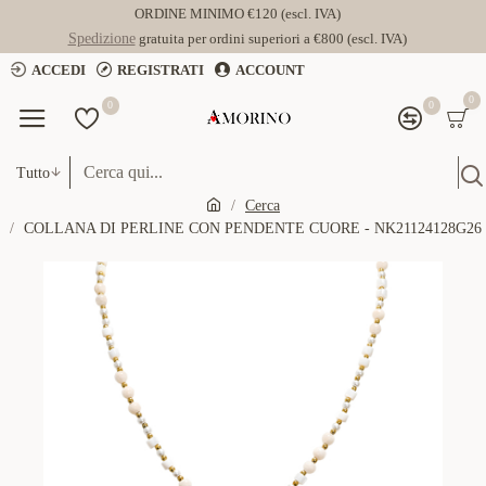
ORDINE MINIMO €120 (escl. IVA)
Spedizione
gratuita per ordini superiori a €800 (escl. IVA)
ACCEDI
REGISTRATI
ACCOUNT
0
0
0
Tutto
Cerca
COLLANA DI PERLINE CON PENDENTE CUORE - NK21124128G26