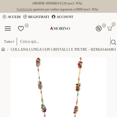
ORDINE MINIMO €120 (escl. IVA)
Spedizione
gratuita per ordini superiori a €800 (escl. IVA)
ACCEDI
REGISTRATI
ACCOUNT
0
0
0
Tutto
COLLANA LUNGA CON CRISTALLI E PIETRE - HZM24144A863