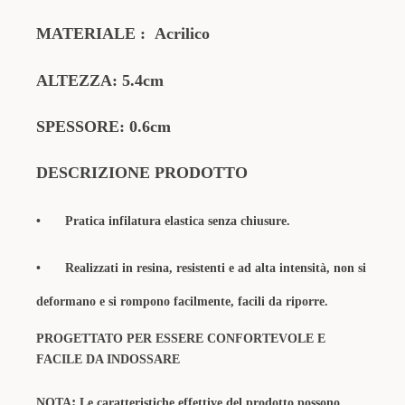
MATERIALE
:
Acrilico
ALTEZZA: 5.4cm
SPESSORE: 0.6cm
DESCRIZIONE PRODOTTO
•
Pratica infilatura elastica senza chiusure.
•
Realizzati in resina, resistenti e ad alta intensità, non si
deformano e si rompono facilmente, facili da riporre.
PROGETTATO PER ESSERE CONFORTEVOLE E
FACILE DA INDOSSARE
:
NOTA
Le caratteristiche effettive del prodotto possono