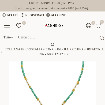
ORDINE MINIMO €120 (escl. IVA)
Spedizione
gratuita per ordini superiori a €800 (escl. IVA)
ACCEDI
REGISTRATI
ACCOUNT
0
0
0
Tutto
COLLANA IN CRISTALLO CON CIONDOLO OCCHIO PORTAFORTU
NA - NK21124120E71