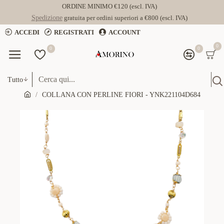
ORDINE MINIMO €120 (escl. IVA)
Spedizione
gratuita per ordini superiori a €800 (escl. IVA)
ACCEDI
REGISTRATI
ACCOUNT
0
0
0
Tutto
COLLANA CON PERLINE FIORI - YNK221104D684