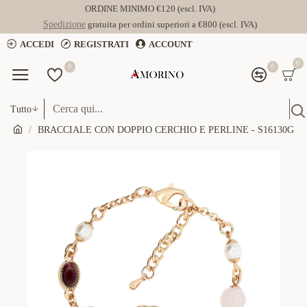
ORDINE MINIMO €120 (escl. IVA)
Spedizione
gratuita per ordini superiori a €800 (escl. IVA)
ACCEDI
REGISTRATI
ACCOUNT
0
0
0
Tutto
BRACCIALE CON DOPPIO CERCHIO E PERLINE - S16130G