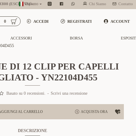
800 (ESCL. IVA)
Italiano
Chi Siamo
Contatto
0
ACCEDI
REGISTRATI
ACCOUNT
ACCESSORI
BORSA
ESPOSI
04D455
 DI 12 CLIP PER CAPELLI
LIATO - YN22104D455
Basato su 0 recensioni.
-
Scrivi una recensione
AGGIUNGI AL CARRELLO
ACQUISTA ORA
DESCRIZIONE