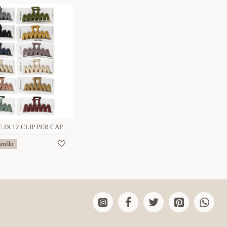
CONFEZIONE DI 12 CLIP PER CAPELLI SMERIGLIATO - YN22104D452
rrello