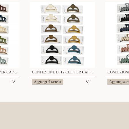
CONFEZIONE DI 12 CLIP PER CAPELLI SMERIGLIATO - YN22104D451
CONFEZIONE DI 12 CLIP PER CAPELLI SMERIGLIATO - YY24104A874
Aggiungi al carrello
Aggiungi al ca