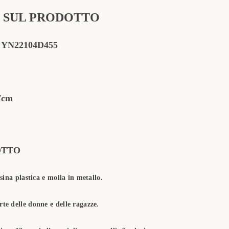
 SUL PRODOTTO
:
YN22104D455
7cm
OTTO
esina plastica e molla in metallo.
te delle donne e delle ragazze.