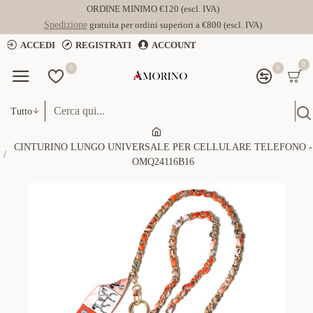
ORDINE MINIMO €120 (escl. IVA)
Spedizione
gratuita per ordini superiori a €800 (escl. IVA)
ACCEDI
REGISTRATI
ACCOUNT
0
0
0
Tutto
CINTURINO LUNGO UNIVERSALE PER CELLULARE TELEFONO -
OMQ24116B16