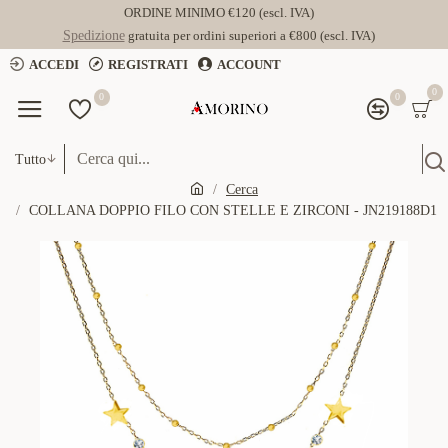
ORDINE MINIMO €120 (escl. IVA)
Spedizione
gratuita per ordini superiori a €800 (escl. IVA)
ACCEDI
REGISTRATI
ACCOUNT
0
0
0
Tutto
Cerca
COLLANA DOPPIO FILO CON STELLE E ZIRCONI - JN219188D1