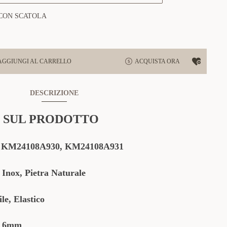
CON SCATOLA
AGGIUNGI AL CARRELLO
ACQUISTA ORA
DESCRIZIONE
 SUL PRODOTTO
:
KM24108A930
,
KM24108A931
 Inox, Pietra Naturale
le, Elastico
 6mm