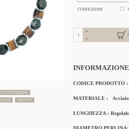
CONFEZIONE
INFORMAZIONE
CODICE PRODOTTO
LE CON PERLINE
MATERIALE
:
Acciaio
ALITE
EMATITE
LUNGHEZZA :
Regolabi
DIAMETRO
PERLINA: