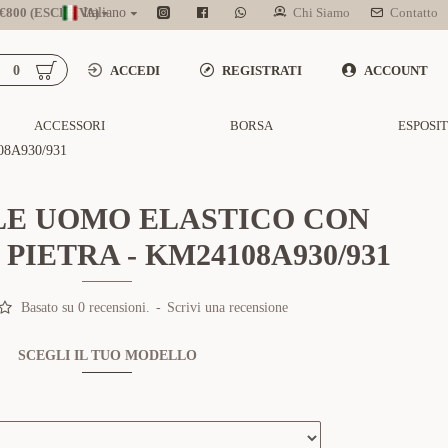
800 (ESCL. IVA)
Italiano
Chi Siamo
Contatto
0
ACCEDI
REGISTRATI
ACCOUNT
ACCESSORI
BORSA
ESPOSI
8A930/931
LE UOMO ELASTICO CON
 PIETRA - KM24108A930/931
Basato su 0 recensioni.
-
Scrivi una recensione
SCEGLI IL TUO MODELLO