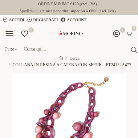
ORDINE MINIMO €120 (escl. IVA)
Spedizione
gratuita per ordini superiori a €800 (escl. IVA)
ACCEDI
REGISTRATI
ACCOUNT
0
0
0
Tutto
Cerca
COLLANA IN RESINA A CATENA CON SFERE - FT24152A477