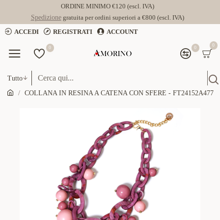
ORDINE MINIMO €120 (escl. IVA)
Spedizione
gratuita per ordini superiori a €800 (escl. IVA)
ACCEDI
REGISTRATI
ACCOUNT
0
0
0
Tutto
COLLANA IN RESINA A CATENA CON SFERE - FT24152A477