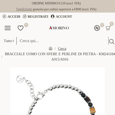
ORDINE MINIMO €120 (escl. IVA)
Spedizione
gratuita per ordini superiori a €800 (escl. IVA)
ACCEDI
REGISTRATI
ACCOUNT
0
0
0
Tutto
Cerca
BRACCIALE UOMO CON SFERE E PERLINE DI PIETRA - KM241184
A915/A916